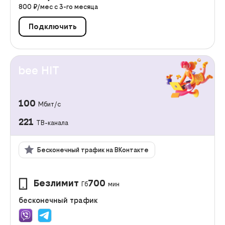
800
₽/мес с
3
-го месяца
Подключить
bee HIT
100
Мбит/с
221
ТВ-канала
Бесконечный трафик на ВКонтакте
Безлимит
700
Гб
мин
бесконечный трафик