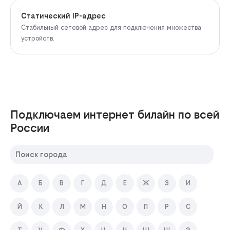
Статический IP-адрес
Стабильный сетевой адрес для подключения множества
устройств.
Подключаем интернет билайн по всей
России
А
Б
В
Г
Д
Е
Ж
З
И
Й
К
Л
М
Н
О
П
Р
С